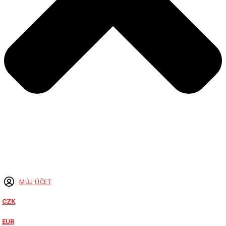
MŮJ ÚČET
CZK
EUR