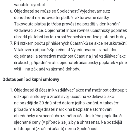
variabilní symbol.
Objednatel se může se Společností Vyjednavame.cz
dohodnout na hotovostní platbě fakturované částky.
Takovouto platbu je třeba provést nejpozději v den konání
vzdělávací akce. Objednatel může rovněž účastnický poplatek
uhradit platební kartou prostřednictvím on-line platební brány.
Při nízkém počtu přihlášených účastníků se akce neuskuteční.
V takovém případě Společnost Vyjednavame.cz nabídne
objednateli alternativní možnost účasti na jiné vzdělávací akci
či akcích, případně vrátí objednateli účastnický poplatek v plné
výši – na základě vzájemné dohody.
Odstoupení od kupní smlouvy
Objednatel či účastník vzdělávací akce má možnost odstoupit
od kupní smlouvy a zrušit svoji účast na vzdělávací akci
nejpozději do 30 dnů před datem jejího konání. V takovém
případě má objednatel nárok na bezplatné stornování
objednávky a vrácení uhrazeného účastnického poplatku či
sjednané ceny (v případě, že již byla uhrazena). Na pozdější
odstoupení (zrušení účasti) nemá Společnost