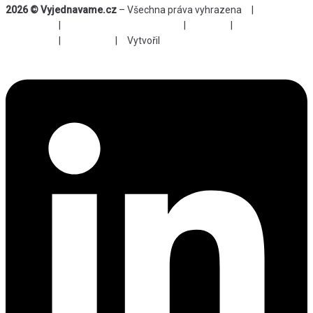
2026 © Vyjednavame.cz
– Všechna práva vyhrazena |
Obchodní
podmínky
|
Odstoupení od smlouvy
|
GDPR
|
Storno
podmínky
|
Cookies
| Vytvořil
TS