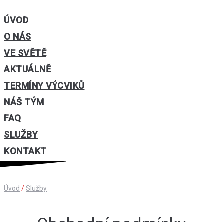
ÚVOD
O NÁS
VE SVĚTĚ
AKTUÁLNĚ
TERMÍNY VÝCVIKŮ
NÁŠ TÝM
FAQ
SLUŽBY
KONTAKT
Úvod
/
Služby