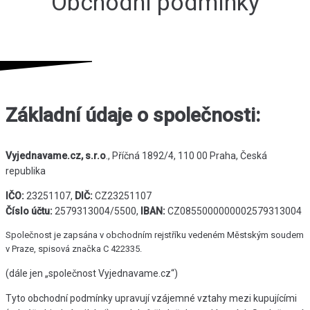
Obchodní podmínky
Základní údaje o společnosti:
Vyjednavame.cz, s.r.o
., Příčná 1892/4, 110 00 Praha, Česká
republika
IČO:
23251107,
DIČ:
CZ23251107
Číslo účtu:
2579313004/5500,
IBAN:
CZ0855000000002579313004
Společnost je zapsána v obchodním rejstříku vedeném Městským soudem
v Praze, spisová značka C 422335.
(dále jen „společnost Vyjednavame.cz“)
Tyto obchodní podmínky upravují vzájemné vztahy mezi kupujícími