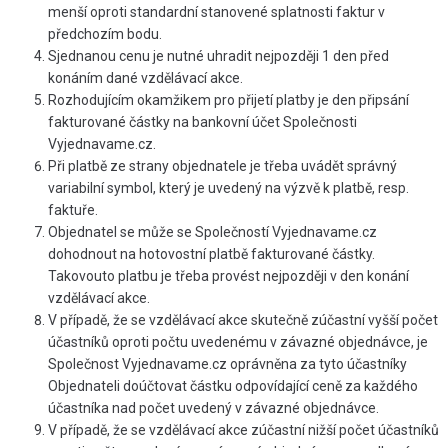
menší oproti standardní stanovené splatnosti faktur v
předchozím bodu.
Sjednanou cenu je nutné uhradit nejpozději 1 den před
konáním dané vzdělávací akce.
Rozhodujícím okamžikem pro přijetí platby je den připsání
fakturované částky na bankovní účet Společnosti
Vyjednavame.cz.
Při platbě ze strany objednatele je třeba uvádět správný
variabilní symbol, který je uvedený na výzvě k platbě, resp.
faktuře.
Objednatel se může se Společností Vyjednavame.cz
dohodnout na hotovostní platbě fakturované částky.
Takovouto platbu je třeba provést nejpozději v den konání
vzdělávací akce.
V případě, že se vzdělávací akce skutečně zúčastní vyšší počet
účastníků oproti počtu uvedenému v závazné objednávce, je
Společnost Vyjednavame.cz oprávněna za tyto účastníky
Objednateli doúčtovat částku odpovídající ceně za každého
účastníka nad počet uvedený v závazné objednávce.
V případě, že se vzdělávací akce zúčastní nižší počet účastníků